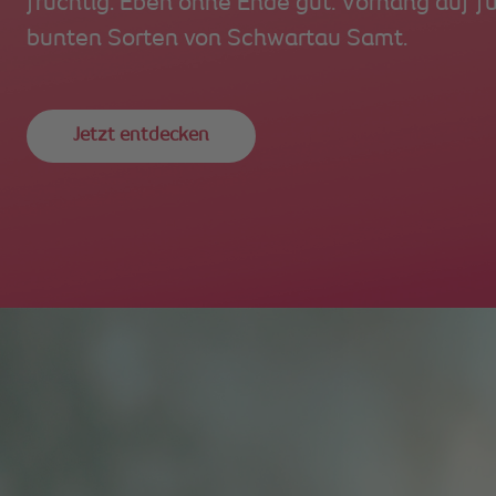
fruchtig. Eben ohne Ende gut. Vorhang auf fü
bunten Sorten von Schwartau Samt.
Jetzt entdecken