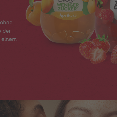
 ohne
k der
s einem