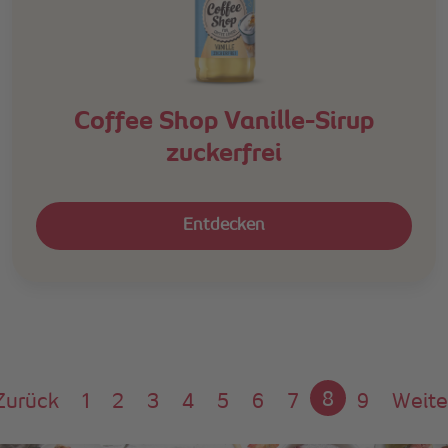
Coffee Shop Vanille-Sirup
zuckerfrei
Entdecken
agination
8
Zurück
1
2
3
4
5
6
7
9
Weite