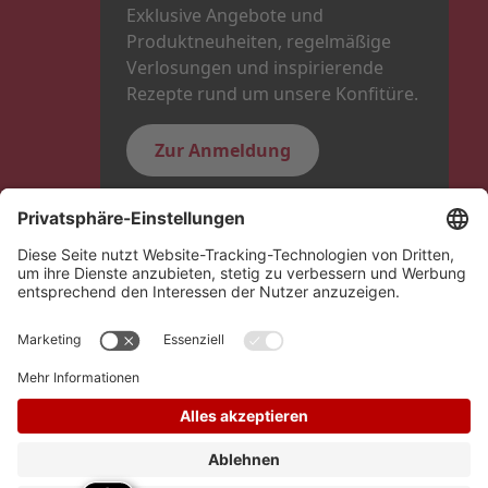
Exklusive Angebote und
Produktneuheiten, regelmäßige
Verlosungen und inspirierende
Rezepte rund um unsere Konfitüre.
Zur Anmeldung
Folge uns
Hero Global
Copyright © Schwartauer Werke 2026