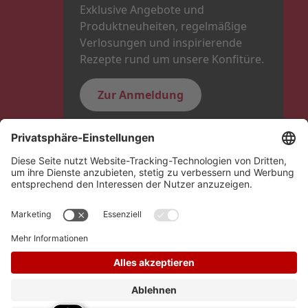
Exklusive Angebote und
Produktneuheiten, regelmäßige
Verlosungen und inspirierende
Rezepte rund um unsere Konfitüre.
Zur Anmeldung
Folge uns
Hero Global
Copyright © Schwartauer Werke 2026