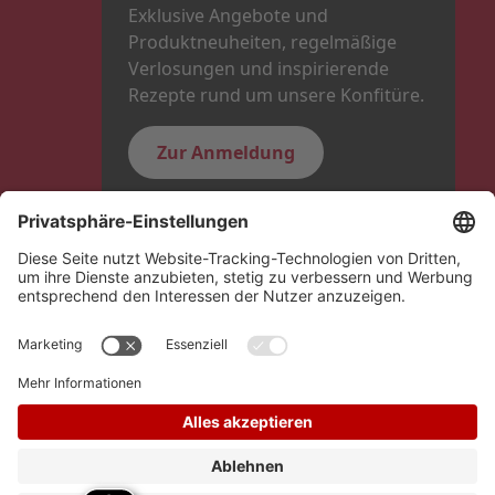
Exklusive Angebote und
Produktneuheiten, regelmäßige
Verlosungen und inspirierende
Rezepte rund um unsere Konfitüre.
Zur Anmeldung
Folge uns
Hero Global
Copyright © Schwartauer Werke 2026