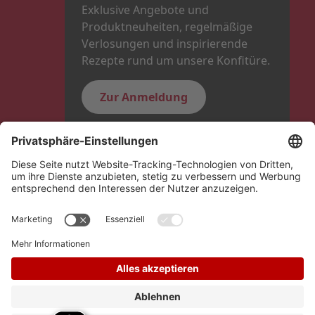
Exklusive Angebote und
Produktneuheiten, regelmäßige
Verlosungen und inspirierende
Rezepte rund um unsere Konfitüre.
Zur Anmeldung
Folge uns
Hero Global
Copyright © Schwartauer Werke 2026