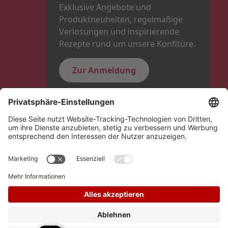
Exklusive Angebote und
Produktneuheiten, regelmäßige
Verlosungen und inspirierende
Rezepte rund um unsere Konfitüre.
Zur Anmeldung
Folge uns
Hero Global
Copyright © Schwartauer Werke 2026