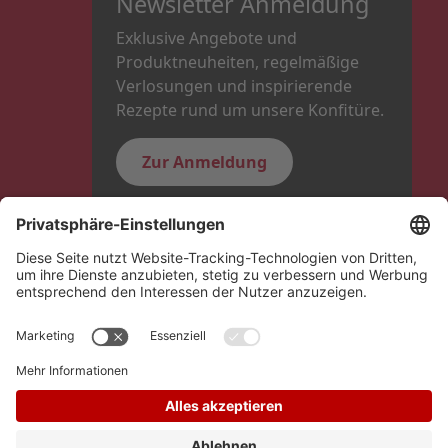
Newsletter Anmeldung
Exklusive Angebote und
Produktneuheiten, regelmäßige
Verlosungen und inspirierende
Rezepte rund um unsere Konfitüre.
Zur Anmeldung
Folge uns
Hero Global
Copyright © Schwartauer Werke 2026