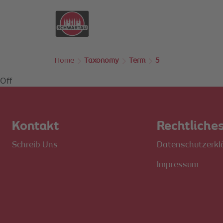
Skip to main content
Home
Taxonomy
Term
5
Off
Kontakt
Rechtliche
Schreib Uns
Datenschutzerkl
Impressum