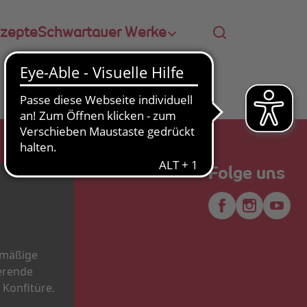
zepte
Schwartauer Werke
Folge uns
lmäßige
erende
Konfitüre.