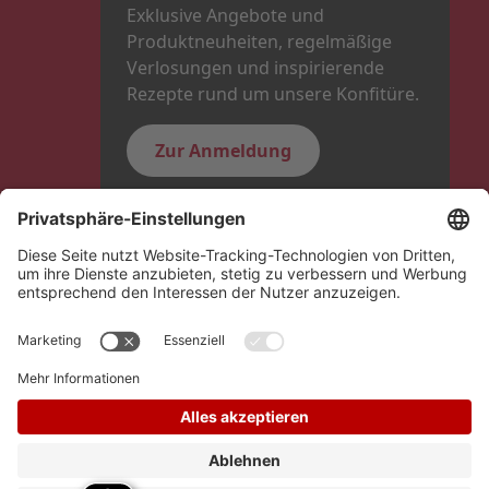
Exklusive Angebote und
Produktneuheiten, regelmäßige
Verlosungen und inspirierende
Rezepte rund um unsere Konfitüre.
Zur Anmeldung
Folge uns
Hero Global
Copyright © Schwartauer Werke 2026