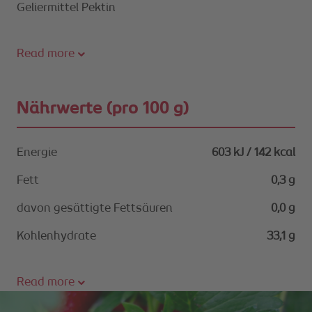
Geliermittel Pektin
Read more
Nährwerte (pro 100 g)
Energie
603 kJ / 142 kcal
Fett
0,3 g
davon gesättigte Fettsäuren
0,0 g
Kohlenhydrate
33,1 g
Read more