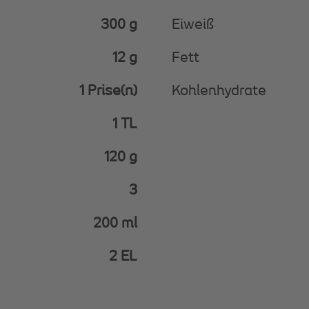
300 g
Eiweiß
12 g
Fett
1 Prise(n)
Kohlenhydrate
1 TL
120 g
3
200 ml
2 EL