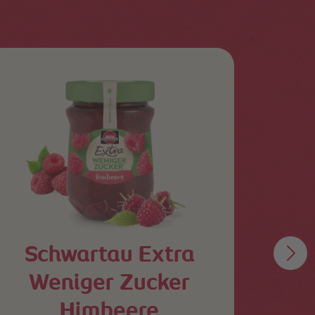
Schwartau Extra
Weniger Zucker
Sc
Himbeere
Z