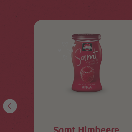
tra
re
Samt Himbeere