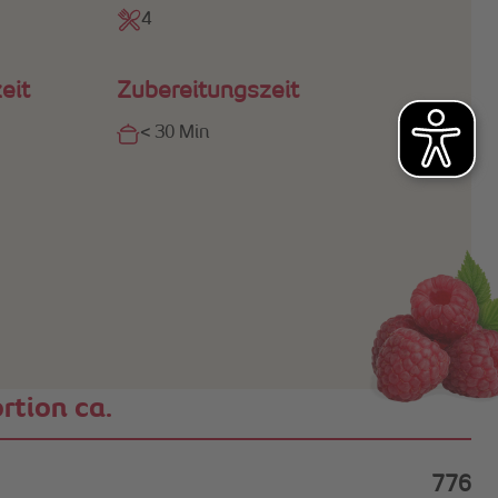
4
eit
Zubereitungszeit
< 30 Min
rtion ca.
776