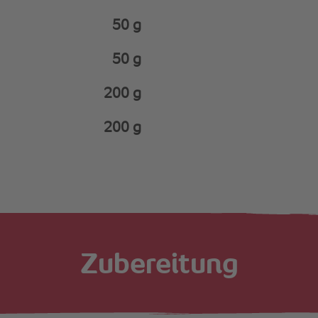
50 g
50 g
200 g
200 g
Zubereitung