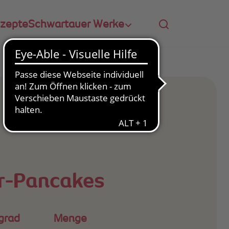
zepte
Schwartauer Werke
r-Pancakes
grad
Menge