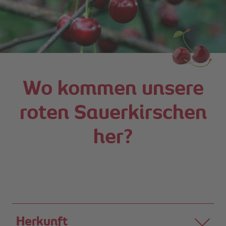
Wo kommen unsere
roten Sauerkirschen
her?
Herkunft