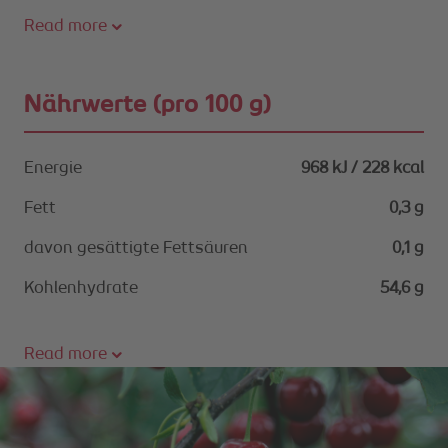
Read more
Nährwerte (pro 100 g)
Energie
968 kJ / 228 kcal
Fett
0,3 g
davon gesättigte Fettsäuren
0,1 g
Kohlenhydrate
54,6 g
Read more