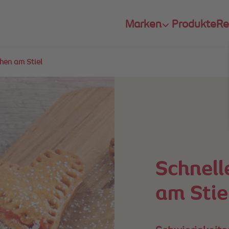
Marken
Produkte
Re
hen am Stiel
Schnell
am Stie