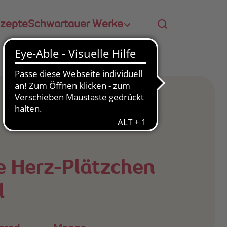
zepte
Schwartauer Werke
e Herz-Plätzchen
l