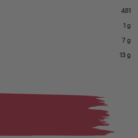
481
1 g
7 g
13 g