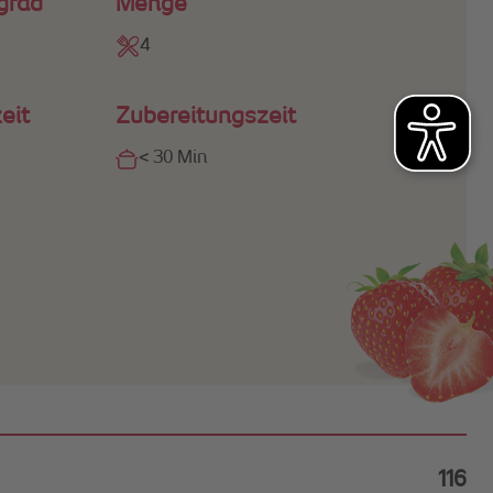
grad
Menge
4
eit
Zubereitungszeit
< 30 Min
116