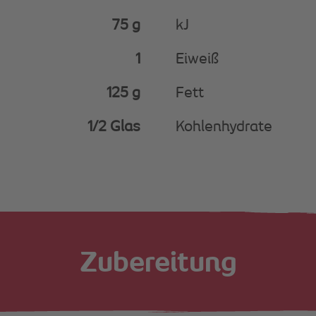
75 g
kJ
1
Eiweiß
125 g
Fett
1/2 Glas
Kohlenhydrate
Zubereitung