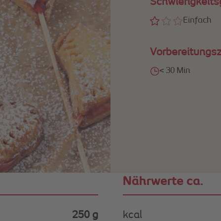
Schwierigkeits
Einfach
Vorbereitungsz
< 30 Min
Nährwerte ca.
250 g
kcal